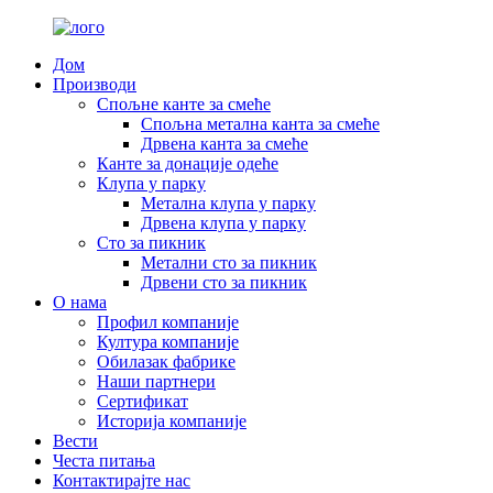
Дом
Производи
Спољне канте за смеће
Спољна метална канта за смеће
Дрвена канта за смеће
Канте за донације одеће
Клупа у парку
Метална клупа у парку
Дрвена клупа у парку
Сто за пикник
Метални сто за пикник
Дрвени сто за пикник
О нама
Профил компаније
Култура компаније
Обилазак фабрике
Наши партнери
Сертификат
Историја компаније
Вести
Честа питања
Контактирајте нас