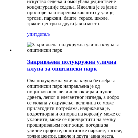
искуство седења и омогућава јединствене
конфигурације седења. Идеална је за јавне
просторе на отвореном као што су улице,
тргови, паркови, баште, терасе, школе,
тржни центри и друга јавна места.
упит
детаљ
Закривљена полукружна улична
клупа за општински парк
Ова полукружна улична клупа без леђа за
општински парк направљена је од
поцинкованог челичног оквира и пуног
дрвета, лепог и елегантног изгледа, а добро
се уклапа у окружење, величина се може
прилагодити потребама, издржљива је,
водоотпорна и отпорна на корозију, може се
уклонити, може се причврстити на земљу
проширивањем гонг жице, погодна за
уличне пројекте, општинске паркове, тргове,
тржне центре, школе и друга јавна места.