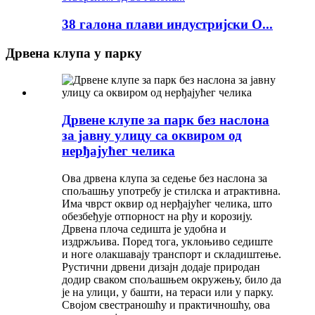
38 галона плави индустријски О...
Дрвена клупа у парку
Дрвене клупе за парк без наслона
за јавну улицу са оквиром од
нерђајућег челика
Ова дрвена клупа за седење без наслона за
спољашњу употребу је стилска и атрактивна.
Има чврст оквир од нерђајућег челика, што
обезбеђује отпорност на рђу и корозију.
Дрвена плоча седишта је удобна и
издржљива. Поред тога, уклоњиво седиште
и ноге олакшавају транспорт и складиштење.
Рустични дрвени дизајн додаје природан
додир сваком спољашњем окружењу, било да
је на улици, у башти, на тераси или у парку.
Својом свестраношћу и практичношћу, ова