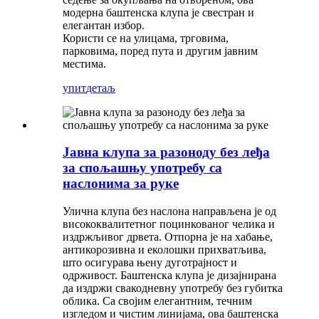
модерна баштенска клупа је свестран и
елегантан избор.
Користи се на улицама, трговима,
парковима, поред пута и другим јавним
местима.
упит
детаљ
Јавна клупа за разоноду без леђа
за спољашњу употребу са
наслонима за руке
Улична клупа без наслона направљена је од
висококвалитетног поцинкованог челика и
издржљивог дрвета. Отпорна је на хабање,
антикорозивна и еколошки прихватљива,
што осигурава њену дуготрајност и
одрживост. Баштенска клупа је дизајнирана
да издржи свакодневну употребу без губитка
облика. Са својим елегантним, течним
изгледом и чистим линијама, ова баштенска