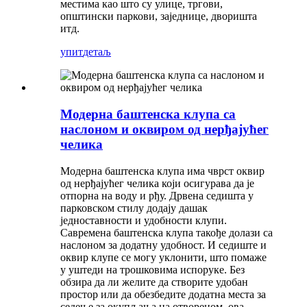
местима као што су улице, тргови,
општински паркови, заједнице, дворишта
итд.
упит
детаљ
Модерна баштенска клупа са
наслоном и оквиром од нерђајућег
челика
Модерна баштенска клупа има чврст оквир
од нерђајућег челика који осигурава да је
отпорна на воду и рђу. Дрвена седишта у
парковском стилу додају дашак
једноставности и удобности клупи.
Савремена баштенска клупа такође долази са
наслоном за додатну удобност. И седиште и
оквир клупе се могу уклонити, што помаже
у уштеди на трошковима испоруке. Без
обзира да ли желите да створите удобан
простор или да обезбедите додатна места за
седење за окупљања на отвореном, ова