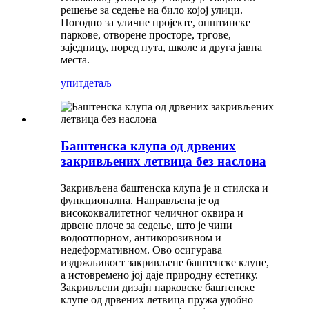
решење за седење на било којој улици.
Погодно за уличне пројекте, општинске
паркове, отворене просторе, тргове,
заједницу, поред пута, школе и друга јавна
места.
упит
детаљ
Баштенска клупа од дрвених
закривљених летвица без наслона
Закривљена баштенска клупа је и стилска и
функционална. Направљена је од
висококвалитетног челичног оквира и
дрвене плоче за седење, што је чини
водоотпорном, антикорозивном и
недеформативном. Ово осигурава
издржљивост закривљене баштенске клупе,
а истовремено јој даје природну естетику.
Закривљени дизајн парковске баштенске
клупе од дрвених летвица пружа удобно