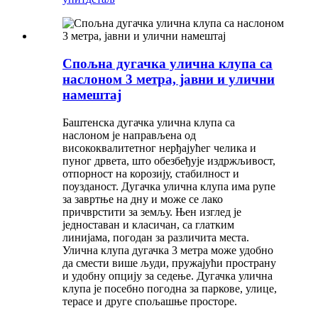
Спољна дугачка улична клупа са
наслоном 3 метра, јавни и улични
намештај
Баштенска дугачка улична клупа са
наслоном је направљена од
висококвалитетног нерђајућег челика и
пуног дрвета, што обезбеђује издржљивост,
отпорност на корозију, стабилност и
поузданост. Дугачка улична клупа има рупе
за завртње на дну и може се лако
причврстити за земљу. Њен изглед је
једноставан и класичан, са глатким
линијама, погодан за различита места.
Улична клупа дугачка 3 метра може удобно
да смести више људи, пружајући пространу
и удобну опцију за седење. Дугачка улична
клупа је посебно погодна за паркове, улице,
терасе и друге спољашње просторе.