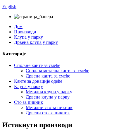
English
Дом
Производи
Клупа у парку
Дрвена клупа у парку
Категорије
Спољне канте за смеће
Спољна метална канта за смеће
Дрвена канта за смеће
Канте за донације одеће
Клупа у парку
Метална клупа у парку
Дрвена клупа у парку
Сто за пикник
Метални сто за пикник
Дрвени сто за пикник
Истакнути производи