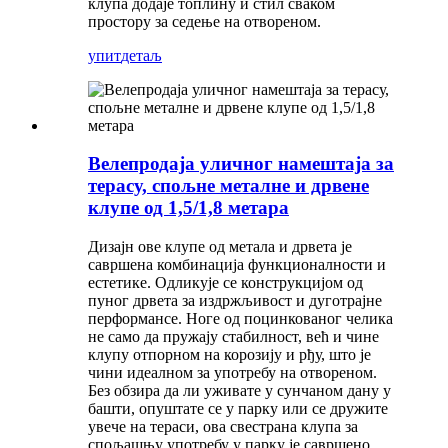
клупа додаје топлину и стил сваком
простору за седење на отвореном.
упит
детаљ
Велепродаја уличног намештаја за
терасу, спољне металне и дрвене
клупе од 1,5/1,8 метара
Дизајн ове клупе од метала и дрвета је
савршена комбинација функционалности и
естетике. Одликује се конструкцијом од
пуног дрвета за издржљивост и дуготрајне
перформансе. Ноге од поцинкованог челика
не само да пружају стабилност, већ и чине
клупу отпорном на корозију и рђу, што је
чини идеалном за употребу на отвореном.
Без обзира да ли уживате у сунчаном дану у
башти, опуштате се у парку или се дружите
увече на тераси, ова свестрана клупа за
спољашњу употребу у парку је савршено