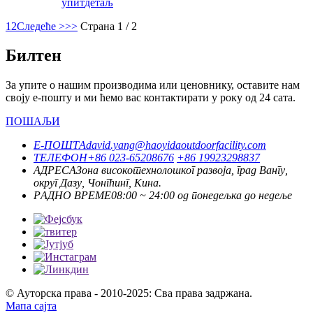
упит
детаљ
1
2
Следеће >
>>
Страна 1 / 2
Билтен
За упите о нашим производима или ценовнику, оставите нам
своју е-пошту и ми ћемо вас контактирати у року од 24 сата.
ПОШАЉИ
Е-ПОШТА
david.yang@haoyidaoutdoorfacility.com
ТЕЛЕФОН
+86 023-65208676
+86 19923298837
АДРЕСА
Зона високотехнолошког развоја, град Вангу,
округ Дазу, Чонгћинг, Кина.
РАДНО ВРЕМЕ
08:00 ~ 24:00 од понедељка до недеље
© Ауторска права - 2010-2025: Сва права задржана.
Мапа сајта