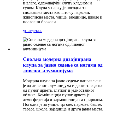
и влаге, одржавајући клупу хладном и
сувом. Клупа у парку је погодна за
спољашња места као што су паркови,
живописна места, улице, заједнице, школе и
пословни блокови.
упит
детаљ
Спољна модерна дизајнирана
клупа за јавно седење са ногама од
ливеног алуминијума
Модерна клупа за јавно седење направљена
је од ливеног алуминијума и даске за седење
од пуног дрвета, глатког и једноставног
облика. Комбинација пуног дрвета је
атмосферскија и хармоничнија са природом.
Погодна је за улице, тргове, паркове, баште,
терасе, школе, заједнице и друга јавна места.