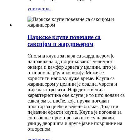
упит
детаљ
Паркске клупе повезане са
саксијом и жардињером
Спољна клупа за парк са жардињером је
направљена од поцинкованог челичног
оквира и камфор дрвета у целини, што је
отпорно на рђу и корозију. Може се
користити напољу дуже време. Клупа са
жардињером у целини је овална, чврста и
није лако тресити. Најјединственија
карактеристика ове клупе је то што долази са
саксијом за цвеће, која пружа погодан
простор за цвеће и зелене биљке. Додатни
пејзажни ефекти клупе. Клупа је погодна за
спољашње просторе као што су паркови,
улице, дворишта и друге јавне површине на
отвореном.
упит
детаљ