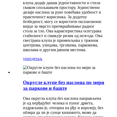
клупа додаје дашак једноставности и стила
сваком спољашњем простору. Јединствени
дизајн наслона за руке повећава удобност и
практичност корисника. За додатну
безбедност, могу се користити експанзиони
вијци за чврсто причвршћивање радног
стола за тло. Ова карактеристика осигурава
стабилност и смањује ризик од незгода. Ова
свестрана клупа је применљива у тржним
центрима, улицама, трговима, парковима,
школама и другим јавним местима.
упит
детаљ
Округле клупе без наслона по мери
за паркове и баште
Ова округла клупа без наслона направљена
је од нерђајућег челика и пуног дрвета,
издржљива је, отпорна на рђу и корозију, без
обзира да ли је сунце кишовито, може да