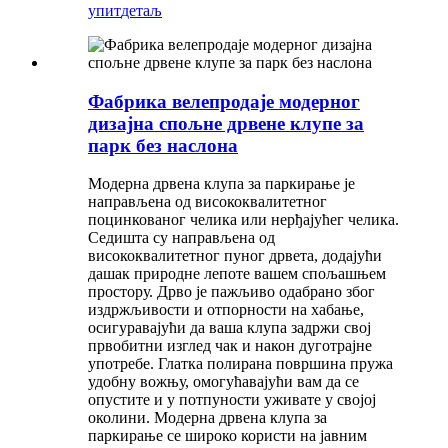
упит
детаљ
Фабрика велепродаје модерног
дизајна спољне дрвене клупе за
парк без наслона
Модерна дрвена клупа за паркирање је
направљена од висококвалитетног
поцинкованог челика или нерђајућег челика.
Седишта су направљена од
висококвалитетног пуног дрвета, додајући
дашак природне лепоте вашем спољашњем
простору. Дрво је пажљиво одабрано због
издржљивости и отпорности на хабање,
осигуравајући да ваша клупа задржи свој
првобитни изглед чак и након дуготрајне
употребе. Глатка полирана површина пружа
удобну вожњу, омогућавајући вам да се
опустите и у потпуности уживате у својој
околини. Модерна дрвена клупа за
паркирање се широко користи на јавним