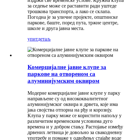
издржи све временске услове. Кружна клупа
за седење може се раставити ради уштеде
трошкова транспорта, а лако се склапа.
Погодна је за уличне пројекте, општинске
паркове, баште, поред пута, тржне центре,
школе и друга јавна места.
упит
детаљ
Комерцијалне јавне клупе за
паркове на отвореном са
алуминијумским оквиром
Модерне комерцијалне јавне клупе у парку
направљене су од висококвалитетног
алуминијумског оквира и дрвета, које има
јака својства отпорна на рђу и корозију.
Клупа у парку може се користити напољу у
различитим временским условима дуго
времена и у добром стању. Растојање између
дрвених летвица је довољно за свакодневну
употребу и помаже у одвођењу стајаће воде