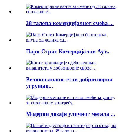
38 галона комерцијалног смећа ...
Парк Стрит Комерцијални Аут...
Великокапацитетни добротворни
угрушак...
Модерни дизајн уличног метала ...