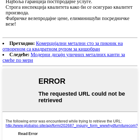
Најбоља гаранција постпродајне услуге.
Строга инспекција квалитета како би се осигурао квалитет
производа.
Фабричке велепродајне цене, елиминишући посредничке
везе!
Претходно:
Комерцијални метални сто за пикник на
отвореном са квадратном рупом за кишобран
Следеће:
Модерни дизајн уличних металних канти за
смеће по мери