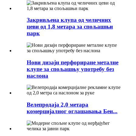
Закривљена клупа од челичних
цеви од 1,8 метара за спољашњи
парк
Нови дизајн перфориране металне
клупе за спољашњу употребу без
наслона
Велепродаја 2,0 метара
комерцијалног оглашавања Бен...