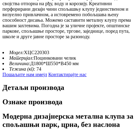
својства отпорна на рђу, воду и корозију. Креативни
перфорирани дизајн чини спољашњу клупу јединственом и
визуелно привлачном, а истовремено побољшава њену
способност дисања. Можемо саставити металну клупу према
вашим захтевима. Погодна је за уличне пројекте, општинске
паркове, спољашње просторе, тргове, заједнице, поред пута,
школе и друге јавне просторе за разоноду.
Модел:
ХЦС220303
Материјал:
Поцинковани челик
Величина:
Д1800*Ш550*В450 мм
Тежина (кг):
74
Пошаљите нам имејл
Контактирајте нас
Детаљи производа
Ознаке производа
Модерна дизајнерска метална клупа за
спољашњи парк, црна, без наслона