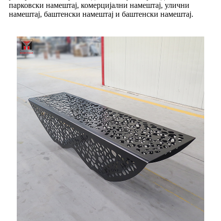
парковски намештај, комерцијални намештај, улични
намештај, баштенски намештај и баштенски намештај.