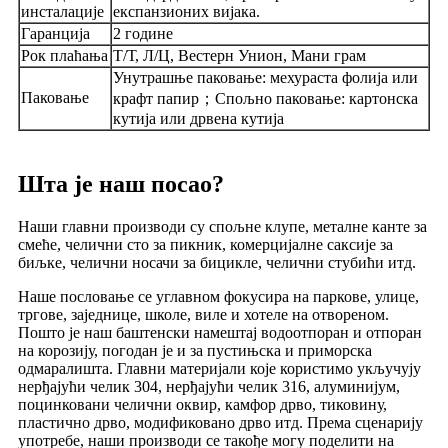
инсталације
експанзионих вијака.
Гаранција
2 године
Рок плаћања
Т/Т, Л/Ц, Вестерн Унион, Мани грам
Унутрашње паковање: мехураста фолија или
；
Паковање
крафт папир
Спољно паковање: картонска
кутија или дрвена кутија
Шта је наш посао?
Наши главни производи су спољне клупе, металне канте за
смеће, челични сто за пикник, комерцијалне саксије за
биљке, челични носачи за бицикле, челични стубићи итд.
Наше пословање се углавном фокусира на паркове, улице,
тргове, заједнице, школе, виле и хотеле на отвореном.
Пошто је наш баштенски намештај водоотпоран и отпоран
на корозију, погодан је и за пустињска и приморска
одмаралишта. Главни материјали које користимо укључују
нерђајући челик 304, нерђајући челик 316, алуминијум,
поцинковани челични оквир, камфор дрво, тиковину,
пластично дрво, модификовано дрво итд. Према сценарију
употребе, наши производи се такође могу поделити на