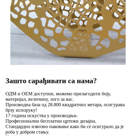
Зашто сарађивати са нама?
ОДМ и ОЕМ доступни, можемо прилагодити боју,
материјал, величину, лого за вас.
Производна база од 28.800 квадратних метара, осигурава
брзу испоруку!
17 година искуства у производњи.
Професионални бесплатни цртежи дизајна.
Стандардно извозно паковање како би се осигурало да је
роба у добром стању.