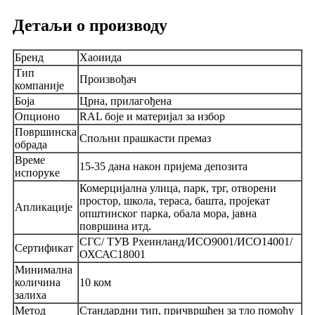
Детаљи о производу
Бренд
Хаоиида
Тип
Произвођач
компаније
Боја
Црна, прилагођена
Опционо
RAL боје и материјал за избор
Површинска
Спољни прашкасти премаз
обрада
Време
15-35 дана након пријема депозита
испоруке
Комерцијална улица, парк, трг, отворени
простор, школа, тераса, башта, пројекат
Апликације
општинског парка, обала мора, јавна
површина итд.
СГС/ ТУВ Рхеинланд/ИСО9001/ИСО14001/
Сертификат
ОХСАС18001
Минимална
количина
10 ком
залиха
Метод
Стандардни тип, причвршћен за тло помоћу