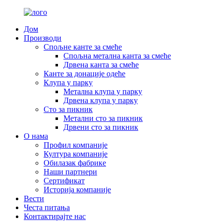
Дом
Производи
Спољне канте за смеће
Спољна метална канта за смеће
Дрвена канта за смеће
Канте за донације одеће
Клупа у парку
Метална клупа у парку
Дрвена клупа у парку
Сто за пикник
Метални сто за пикник
Дрвени сто за пикник
О нама
Профил компаније
Култура компаније
Обилазак фабрике
Наши партнери
Сертификат
Историја компаније
Вести
Честа питања
Контактирајте нас