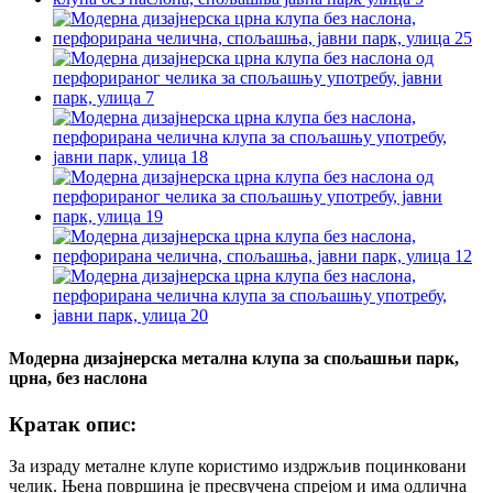
Модерна дизајнерска метална клупа за спољашњи парк,
црна, без наслона
Кратак опис:
За израду металне клупе користимо издржљив поцинковани
челик. Њена површина је пресвучена спрејом и има одлична