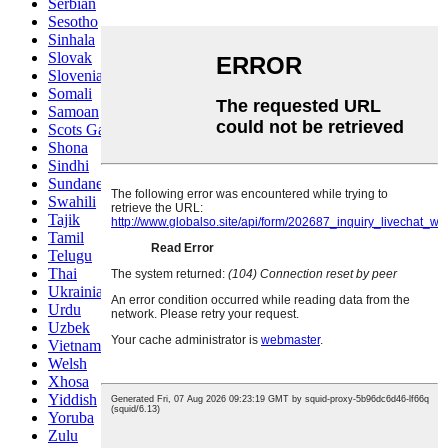
Serbian
Sesotho
Sinhala
Slovak
Slovenian
Somali
Samoan
Scots Gaelic
Shona
Sindhi
Sundanese
Swahili
Tajik
Tamil
Telugu
Thai
Ukrainian
Urdu
Uzbek
Vietnamese
Welsh
Xhosa
Yiddish
Yoruba
Zulu