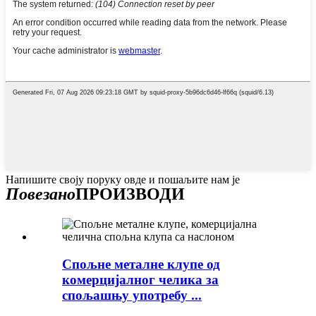
Напишите своју поруку овде и пошаљите нам је
Повезано
ПРОИЗВОДИ
Спољне металне клупе од
комерцијалног челика за
спољашњу употребу ...