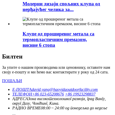
Модерни дизајн спољних клупа од
нерђајућег челика за...
Клупе од проширеног метала са
термопластичним премазом,
висине 6 стопа
Билтен
За упите о нашим производима или ценовнику, оставите нам
своју е-пошту и ми ћемо вас контактирати у року од 24 сата.
ПОШАЉИ
Е-ПОШТА
david.yang@haoyidaoutdoorfacility.com
ТЕЛЕФОН
+86 023-65208676
+86 19923298837
АДРЕСА
Зона високотехнолошког развоја, град Вангу,
округ Дазу, Чонгћинг, Кина.
РАДНО ВРЕМЕ
08:00 ~ 24:00 од понедељка до недеље