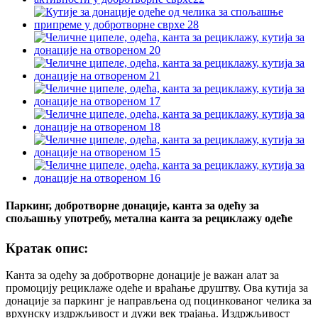
Паркинг, добротворне донације, канта за одећу за
спољашњу употребу, метална канта за рециклажу одеће
Кратак опис:
Канта за одећу за добротворне донације је важан алат за
промоцију рециклаже одеће и враћање друштву. Ова кутија за
донације за паркинг је направљена од поцинкованог челика за
врхунску издржљивост и дужи век трајања. Издржљивост