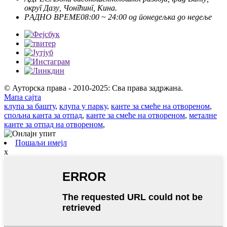
округ Дазу, Чонгћинг, Кина.
РАДНО ВРЕМЕ
08:00 ~ 24:00 од понедељка до недеље
© Ауторска права - 2010-2025: Сва права задржана.
Мапа сајта
клупа за башту
,
клупа у парку
,
канте за смеће на отвореном
,
спољна канта за отпад
,
канте за смеће на отвореном
,
металне
канте за отпад на отвореном
,
Пошаљи имејл
x