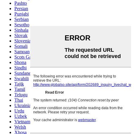
Pashto
Persian
Punjabi
Serbian
Sesotho
Sinhala
Slovak
Slovenian
Somali
Samoan
Scots Gaelic
Shona
Sindhi
Sundanese
Swahili
Tajik
Tamil
Telugu
Thai
Ukrainian
Urdu
Uzbek
Vietnamese
Welsh
Xhosa