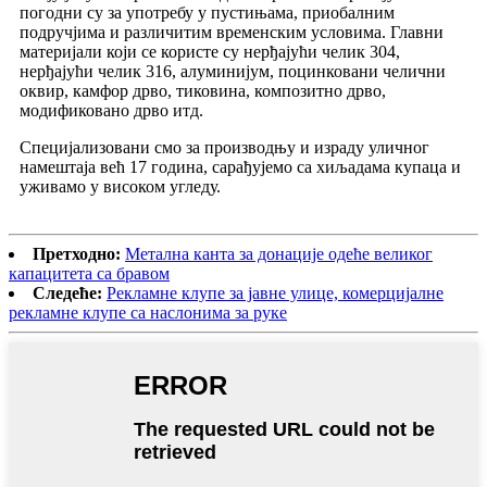
погодни су за употребу у пустињама, приобалним
подручјима и различитим временским условима. Главни
материјали који се користе су нерђајући челик 304,
нерђајући челик 316, алуминијум, поцинковани челични
оквир, камфор дрво, тиковина, композитно дрво,
модификовано дрво итд.
Специјализовани смо за производњу и израду уличног
намештаја већ 17 година, сарађујемо са хиљадама купаца и
уживамо у високом угледу.
Претходно:
Метална канта за донације одеће великог
капацитета са бравом
Следеће:
Рекламне клупе за јавне улице, комерцијалне
рекламне клупе са наслонима за руке