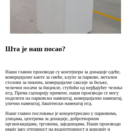
Шта је наш посао?
Наши главни производи су контејнери за донације одеће,
комерцијалне канте за смеће, клупе за паркове, метални
столови за пикник, комерцијалне саксије за биљке,
челични носачи за бицикле, стубићи од нерђајућег челика
итд. Према сценарију примене, наши производи се могу
поделити на парковски намештај, комерцијални намештај,
улични намештај, баштенски намештај итд.
Наше главно пословање је концентрисано у парковима,
улицама, центрима за донације, добротворним
организацијама, трговима, заједницама. Наши производи
имају јаку отпорност на водоотпорност и корозију и