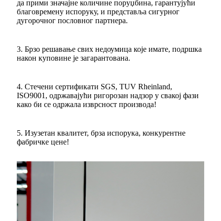
да прими значајне количине поруџбина, гарантујући
благовремену испоруку, и представља сигурног
дугорочног пословног партнера.
3. Брзо решавање свих недоумица које имате, подршка
након куповине је загарантована.
4. Стечени сертификати SGS, TUV Rheinland,
ISO9001, одржавајући ригорозан надзор у свакој фази
како би се одржала изврсност производа!
5. Изузетан квалитет, брза испорука, конкурентне
фабричке цене!