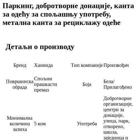
Паркинг, добротворне донације, канта
за одећу за спољашњу употребу,
метална канта за рециклажу одеће
Детаљи о производу
Бренд
Хаоиида
Тип компаније
Произвођач
Спољни
Површинска
Бела/
прашкасти
Боја
обрада
Прилагођено
премаз
Добротворне
организације,
центри за
донације,
Минимална
улица, парк,
количина
5 ком
Употреба
отворено,
залиха
школа,
заједница и