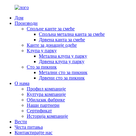
Дом
Производи
Спољне канте за смеће
Спољна метална канта за смеће
Дрвена канта за смеће
Канте за донације одеће
Клупа у парку
Метална клупа у парку
Дрвена клупа у парку
Сто за пикник
Метални сто за пикник
Дрвени сто за пикник
О нама
Профил компаније
Култура компаније
Обилазак фабрике
Наши партнери
Сертификат
Историја компаније
Вести
Честа питања
Контактирајте нас